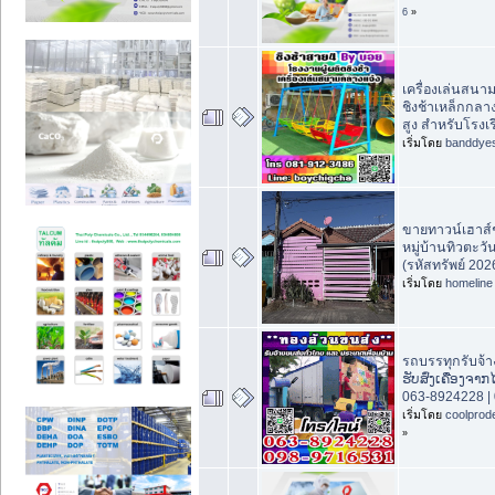
6
»
เครื่องเล่นสนา
ชิงช้าเหล็กกลา
สูง สำหรับโรงเ
เริ่มโดย
banddye
ขายทาวน์เฮาส์ช
หมู่บ้านทิวตะว
(รหัสทรัพย์ 202
เริ่มโดย
homeline
รถบรรทุกรับจ้
ຮັບສົ່ງເຄື່ອງຈາ
063-8924228 |
เริ่มโดย
coolprod
»