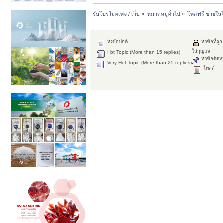
รับโปรโมทเพจ / เว็บ
»
หมวดหมู่ทั่วไป
»
โพสฟรี ขายในไ
หัวข้อปกติ
หัวข้อที่ถูก
ใส่กุญแจ
Hot Topic (More than 15 replies)
หัวข้อติดห
Very Hot Topic (More than 25 replies)
โพลล์