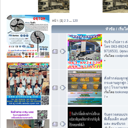
หน้า: [
1
]
2
3
...
120
หัวข้อ
/
เริ่มโ
รับจ้างไปลาว ส
โทร 063-89242
9716531. (คุณ
เริ่มโดย
coolprod
»
สั่งทำกล่องลูกฟ
กระดาษลูกฟูก 3
ถูก | โรงงานชลบ
เริ่มโดย
tookonep
7
»
รับตรวจสอบประว
พี่เลี้ยงเด็ก คน
และ คนขับรถ