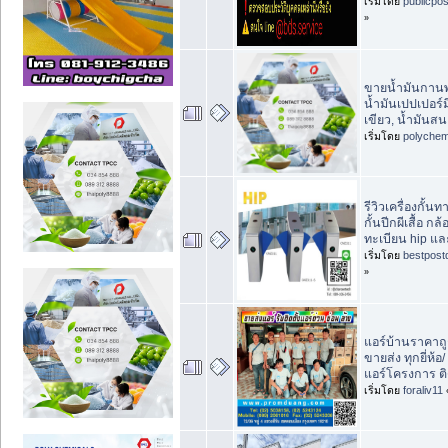
เริ่มโดย
publicpo
»
ขายน้ำมันกานพ
น้ำมันเปปเปอร์ม
เขียว, น้ำมัน
เริ่มโดย
polychem
รีวิวเครื่องกั้นท
กั้นปีกผีเสื้อ กล
ทะเบียน hip แล
เริ่มโดย
bestpost
»
แอร์บ้านราคาถู
ขายส่ง ทุกยี่ห้อ
แอร์โครงการ ติด
เริ่มโดย
foraliv11