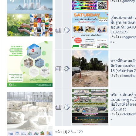
เริ่มโดย
goodday
เรียนอังกฤษสำหร
พื้นฐานจนถึงเตร
ขอนแก่น SAT
CLASSES.
เริ่มโดย
reggular
6
»
ขายที่ดินถมแล้
ติดริมคลองประด
18 (รหัสทรัพย์ 
เริ่มโดย
homeline
บริการ ดัดเหล็
แบบมาตรฐานโร
มือโปรเพื่อโครง
แข็งแกร่ง
เริ่มโดย
clicktod
»
หน้า: [
1
]
2
3
...
120