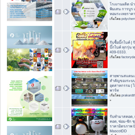
โรงงานผลิต นำเ
พิมเสน การบูร 
หอมระเหยราคา
เริ่มโดย
polychem
รับซื้อบิ๊กไบค์ 
บิ๊กไบค์ ทุกรุ่น
409-0333.
เริ่มโดย
factoryd
สายพานสแตนเล
สำคัญของระบบ
อุตสาหกรรม | 
พาร์ท
เริ่มโดย
prakardt
»
รับทำมาสคอต, 
คอต, ซ่อม-ซัก 
ราคามิตรภาพ 
MascotDD