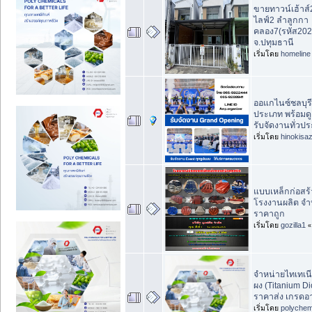
ขายทาวน์เฮ้าส์2ช
ไลฟ์2 ลำลูกกา
คลอง7(รหัส202
จ.ปทุมธานี
เริ่มโดย
homeline
ออแกไนซ์ชลบุรี
ประเภท พร้อมด
รับจัดงานทั่วป
เริ่มโดย
hinokisaz
แบบเหล็กก่อสร
โรงงานผลิต จำห
ราคาถูก
เริ่มโดย
gozilla1
จำหน่ายไทเทเน
ผง (Titanium Di
ราคาส่ง เกรดอ
เริ่มโดย
polychem