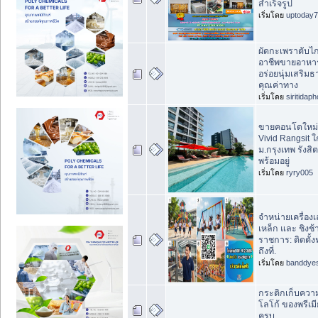
สำเร็จรูป
เริ่มโดย
uptoday
ผัดกะเพราตับไก่
อาชีพขายอาหาร
อร่อยนุ่มเสริมธา
คุณค่าทาง
เริ่มโดย
siritidap
ขายคอนโดใหม่
Vivid Rangsit ใ
ม.กรุงเทพ รังสิ
พร้อมอยู่
เริ่มโดย
ryry005
จำหน่ายเครื่อง
เหล็ก และ ชิงช้
ราชการ: ติดตั้งฟ
ถึงที่.
เริ่มโดย
banddye
กระติกเก็บควา
โลโก้ ของพรีเมี
ครบ