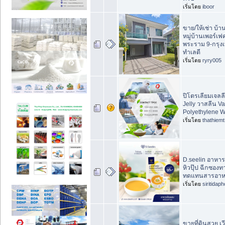
เริ่มโดย
iboor
ขาย/ให้เช่า บ้านเ
หมู่บ้านเพอร์เ
พระราม 9-กรุง
ทำเลดี
เริ่มโดย
ryry005
ปิโตรเลียมเจลล
Jelly วาสลีน Va
Polyethylene 
เริ่มโดย
thathiemt
D.seelin อาหา
หิวปุ๊ป ฉีกซองท
ทดแทนสารอาหาร
เริ่มโดย
siritidap
ขายที่ดินสวย เว