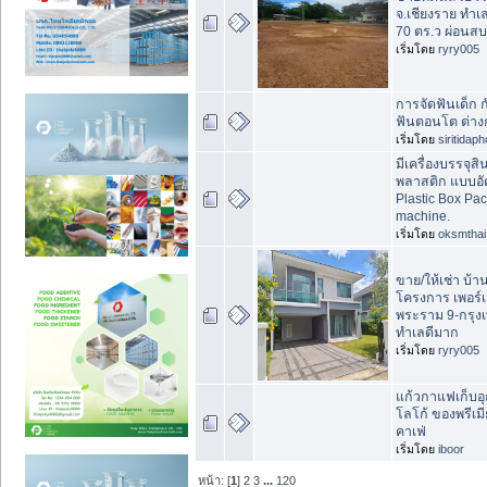
จ.เชียงราย ทำเลท
70 ตร.ว ผ่อนสบ
เริ่มโดย
ryry005
การจัดฟันเด็ก ก
ฟันตอนโต ต่างก
เริ่มโดย
siritidap
มีเครื่องบรรจุส
พลาสติก แบบอั
Plastic Box Pa
machine.
เริ่มโดย
oksmthai
ขาย/ให้เช่า บ้าน
โครงการ เพอร์
พระราม 9-กรุง
ทำเลดีมาก
เริ่มโดย
ryry005
แก้วกาแฟเก็บอุ
โลโก้ ของพรีเมี
คาเฟ่
เริ่มโดย
iboor
หน้า: [
1
]
2
3
...
120