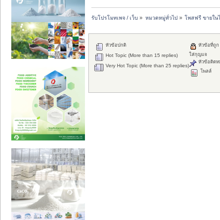
รับโปรโมทเพจ / เว็บ
»
หมวดหมู่ทั่วไป
»
โพสฟรี ขายในไ
หัวข้อปกติ
หัวข้อที่ถูก
ใส่กุญแจ
Hot Topic (More than 15 replies)
หัวข้อติดห
Very Hot Topic (More than 25 replies)
โพลล์