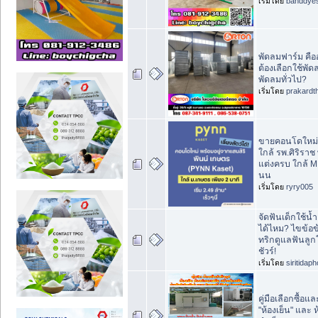
เริ่มโดย
banddye
พัดลมฟาร์ม คื
ต้องเลือกใช้พั
พัดลมทั่วไป?
เริ่มโดย
prakardt
ขายคอนโดใหม่ 
ใกล้ รพ.ศิริราช 
แต่งครบ ใกล้ 
นน
เริ่มโดย
ryry005
จัดฟันเด็กใช้น
ได้ไหม? ไขข้อข
ทริกดูแลฟันลูก
ชัวร์!
เริ่มโดย
siritidap
คู่มือเลือกซื้อแ
"ห้องเย็น" และ ห