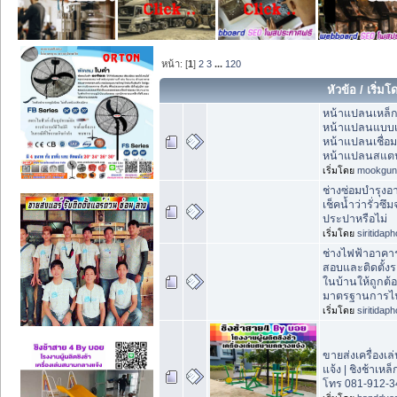
หน้า: [
1
]
2
3
...
120
หัวข้อ
/
เริ่มโ
หน้าแปลนเหล็
หน้าแปลนแบบเช
หน้าแปลนเชื่อ
หน้าแปลนสแต
เริ่มโดย
mookgun
ช่างซ่อมบำรุงอา
เช็คน้ำว่ารั่วซึ
ประปาหรือไม่
เริ่มโดย
siritidap
ช่างไฟฟ้าอาคาร
สอบและติดตั้ง
ในบ้านให้ถูกต้
มาตรฐานการไ
เริ่มโดย
siritidap
ขายส่งเครื่อง
แจ้ง | ชิงช้าเห
โทร 081-912-3