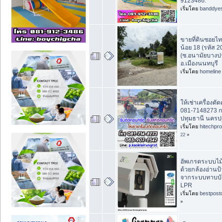
9123486.
เริ่มโดย
banddye
ขายที่ดินซอยไท
น้อย 18 (รหัส 
(ซ.อนามัยบางปร
อ.เมืองนนทบุรี
เริ่มโดย
homeline
ให้เช่าเครื่องต
081-7148273 กท
ปทุมธานี นครป
เริ่มโดย
hitechpr
22
»
อัพเกรดระบบไม้
ด้วยกล้องอ่านป
จากระบบทาบบัต
LPR
เริ่มโดย
bestpost
»