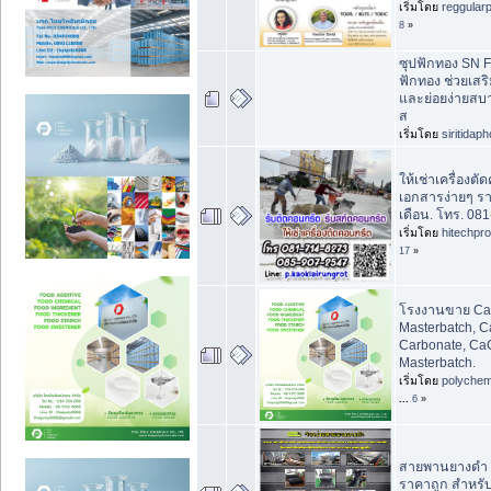
เริ่มโดย
reggular
8
»
ซุปฟักทอง SN F
ฟักทอง ช่วยเสริม
และย่อยง่ายสบาย
ส
เริ่มโดย
siritidap
ให้เช่าเครื่องตั
เอกสารง่ายๆ ร
เดือน. โทร. 08
เริ่มโดย
hitechpr
17
»
โรงงานขาย Ca
Masterbatch, C
Carbonate, C
Masterbatch.
เริ่มโดย
polychem
...
6
»
สายพานยางดำ แ
ราคาถูก สำหรั