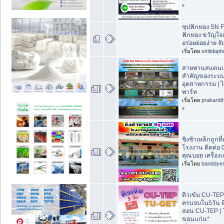
»
ซุปฟักทอง SN F
ฟักทอง ขวัญใจสา
อร่อยย่อยง่าย จับ
เริ่มโดย
siritidap
สายพานสแตนเล
สำคัญของระบบ
อุตสาหกรรม | 
พาร์ท
เริ่มโดย
prakardt
»
ชิงช้าเหล็กถูกที
โรงงาน ติดต่อ
คุณบอย เครื่อง
เริ่มโดย
banddye
ติวเข้ม CU-TEP 
ครบจบใน5วัน ท
สอน CU-TEP |
ขอนแก่น*