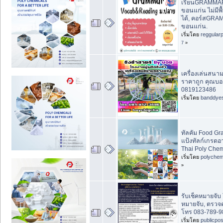
เรียนGRAMMA
ขอนแก่น ไม่มีพื
ได้, คอร์สGR
ขอนแก่น.
เริ่มโดย
reggular
7
»
เครื่องเล่นสนาม
ราคาถูก คุณบอย 
0819123486
เริ่มโดย
banddye
ทัลคัม Food Gr
แป้งทัลก์เกรดอาห
Thai Poly Chem
เริ่มโดย
polychem
»
รับเช็คหมายจับ 
หมายจับ, ตรวจ
โทร 083-789-9
เริ่มโดย
publicpo