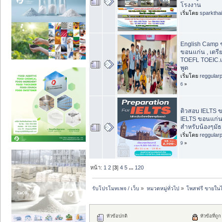
โรงงาน
เริ่มโดย
sparktha
English Camp ช
ขอนแก่น , เตร
TOEFL TOEIC.เ
พูด
เริ่มโดย
reggular
6
»
ติวสอบ IELTS ข
IELTS ขอนแก่น
สำหรับน้องๆมั
เริ่มโดย
reggular
9
»
หน้า:
1
2
[
3
]
4
5
...
120
รับโปรโมทเพจ / เว็บ
»
หมวดหมู่ทั่วไป
»
โพสฟรี ขายในไ
หัวข้อปกติ
หัวข้อที่ถูก