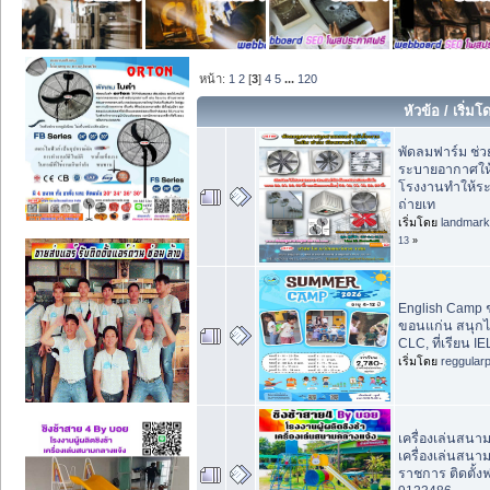
หน้า:
1
2
[
3
]
4
5
...
120
หัวข้อ
/
เริ่มโ
พัดลมฟาร์ม ช่ว
ระบายอากาศให้กั
โรงงานทำให้ร
ถ่ายเท
เริ่มโดย
landmar
13
»
English Camp ช
ขอนแก่น สนุกได้
CLC, ที่เรียน 
เริ่มโดย
reggular
เครื่องเล่นสนา
เครื่องเล่นสนา
ราชการ ติดตั้ง