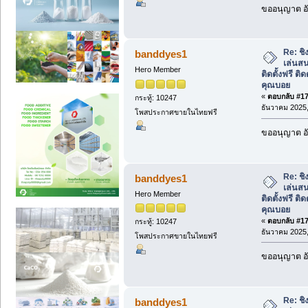
ขออนุญาต อั
Re: ชิง
banddyes1
เล่นส
Hero Member
ติดตั้งฟรี ต
คุณบอย
«
ตอบกลับ #177
กระทู้: 10247
ธันวาคม 2025,
โพสประกาศขายในไทยฟรี
ขออนุญาต อั
Re: ชิง
banddyes1
เล่นส
Hero Member
ติดตั้งฟรี ต
คุณบอย
«
ตอบกลับ #178
กระทู้: 10247
ธันวาคม 2025,
โพสประกาศขายในไทยฟรี
ขออนุญาต อั
Re: ชิง
banddyes1