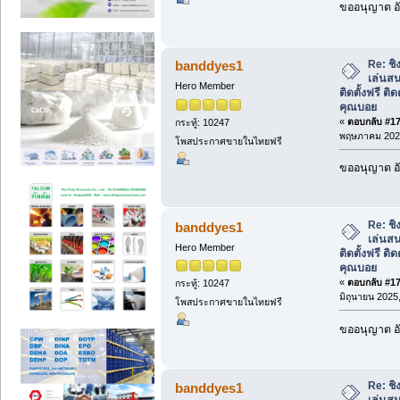
ขออนุญาต อั
Re: ชิง
banddyes1
เล่นส
Hero Member
ติดตั้งฟรี ต
คุณบอย
«
ตอบกลับ #172
กระทู้: 10247
พฤษภาคม 2025
โพสประกาศขายในไทยฟรี
ขออนุญาต อั
Re: ชิง
banddyes1
เล่นส
Hero Member
ติดตั้งฟรี ต
คุณบอย
«
ตอบกลับ #173
กระทู้: 10247
มิถุนายน 2025,
โพสประกาศขายในไทยฟรี
ขออนุญาต อั
Re: ชิง
banddyes1
เล่นส