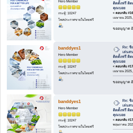
Hero Member
ติดตั้งฟรี ต
คุณบอย
«
ตอบกลับ #169
กระทู้: 10247
เมษายน 2025, 
โพสประกาศขายในไทยฟรี
ขออนุญาต อั
Re: ชิง
banddyes1
เล่นส
Hero Member
ติดตั้งฟรี ต
คุณบอย
«
ตอบกลับ #170
กระทู้: 10247
เมษายน 2025, 
โพสประกาศขายในไทยฟรี
ขออนุญาต อั
Re: ชิง
banddyes1
เล่นส
Hero Member
ติดตั้งฟรี ต
คุณบอย
«
ตอบกลับ #171
กระทู้: 10247
พฤษภาคม 2025
โพสประกาศขายในไทยฟรี