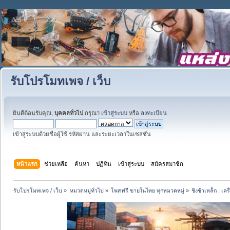
รับโปรโมทเพจ / เว็บ
ยินดีต้อนรับคุณ,
บุคคลทั่วไป
กรุณา
เข้าสู่ระบบ
หรือ
ลงทะเบียน
เข้าสู่ระบบด้วยชื่อผู้ใช้ รหัสผ่าน และระยะเวลาในเซสชั่น
หน้าแรก
ช่วยเหลือ
ค้นหา
ปฏิทิน
เข้าสู่ระบบ
สมัครสมาชิก
รับโปรโมทเพจ / เว็บ
»
หมวดหมู่ทั่วไป
»
โพสฟรี ขายในไทย ทุกหมวดหมู่
»
ชิงช้าเหล็ก , เ