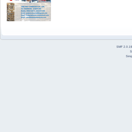
SMF 2.0.1
S
Simp