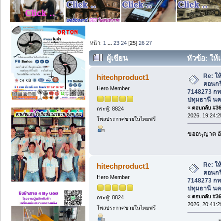
หน้า:
1
...
23
24
[
25
]
26
27
ผู้เขียน
หัวข้อ: ให
กทม. ปริมณฑล ปทุมธานี นครปฐม นนทบุรี 
Re: ให้
hitechproduct1
คอนกร
Hero Member
7148273 กท
ปทุมธานี นค
«
ตอบกลับ #360
กระทู้: 8824
2026, 19:24:2
โพสประกาศขายในไทยฟรี
ขออนุญาต อั
Re: ให้
hitechproduct1
คอนกร
Hero Member
7148273 กท
ปทุมธานี นค
«
ตอบกลับ #361
กระทู้: 8824
2026, 20:41:2
โพสประกาศขายในไทยฟรี