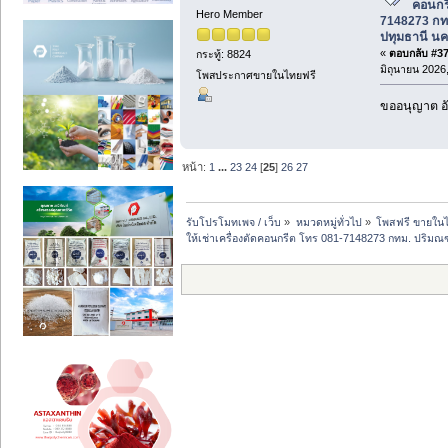
คอนกร
Hero Member
7148273 กท
ปทุมธานี นค
«
ตอบกลับ #374
กระทู้: 8824
มิถุนายน 2026,
โพสประกาศขายในไทยฟรี
ขออนุญาต อั
หน้า:
1
...
23
24
[
25
]
26
27
รับโปรโมทเพจ / เว็บ
»
หมวดหมู่ทั่วไป
»
โพสฟรี ขายในไ
ให้เช่าเครื่องตัดคอนกรีต โทร 081-7148273 กทม. ปริมณ