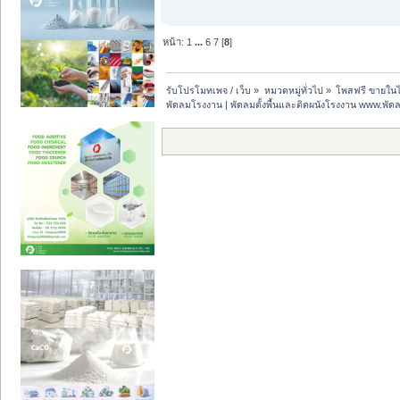
หน้า:
1
...
6
7
[
8
]
รับโปรโมทเพจ / เว็บ
»
หมวดหมู่ทั่วไป
»
โพสฟรี ขายในไ
พัดลมโรงงาน | พัดลมตั้งพื้นและติดผนังโรงงาน www.พั