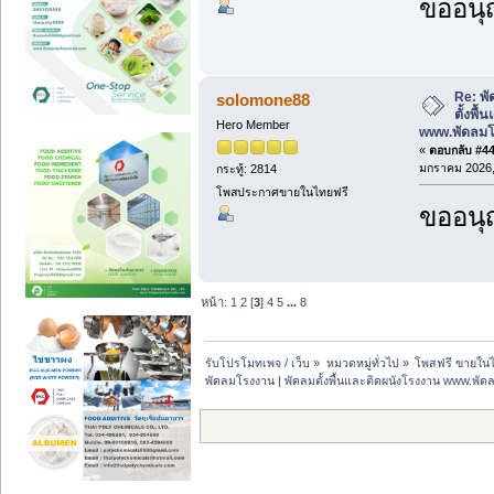
ขออนุ
Re: พั
solomone88
ตั้งพื
Hero Member
www.พัดลม
«
ตอบกลับ #44 
มกราคม 2026, 
กระทู้: 2814
โพสประกาศขายในไทยฟรี
ขออนุ
หน้า:
1
2
[
3
]
4
5
...
8
รับโปรโมทเพจ / เว็บ
»
หมวดหมู่ทั่วไป
»
โพสฟรี ขายในไ
พัดลมโรงงาน | พัดลมตั้งพื้นและติดผนังโรงงาน www.พั