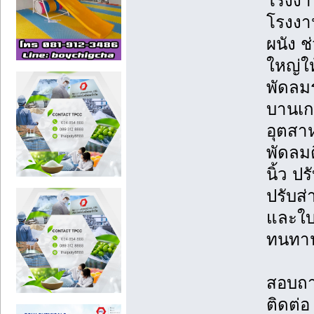
โรงงา
โรงงาน
ผนัง 
ใหญ่ใ
พัดลม
บานเก
อุตสาห
พัดลม
นิ้ว ป
ปรับส
และใบ
ทนทาน
สอบถา
ติดต่อ