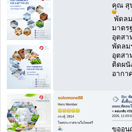
คุณ ส
พัดลม
มาตรฐ
อุตสา
พัดลม
อุตสา
ติดผนั
อากา
Re: พั
solomone88
ตั้งพื
Hero Member
www.พัดลม
«
ตอบกลับ #31 
2026, 11:03:0
กระทู้: 2814
โพสประกาศขายในไทยฟรี
ขออนุ