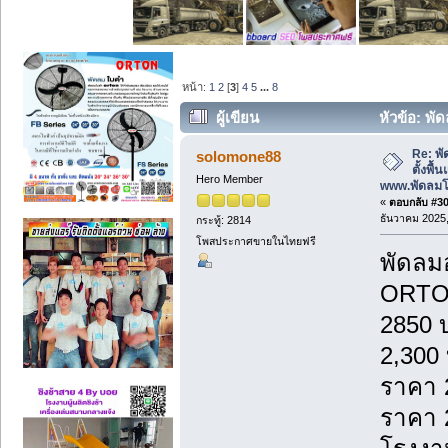
หน้า:
1
2
[
3
]
4
5
...
8
ผู้เขียน
หัวข้อ: พัด
โรงงาน www.พัดลมโรงงาน.com (อ่าน 39
Re: พั
solomone88
ตั้งพื
Hero Member
www.พัดลม
«
ตอบกลับ #30 
ธันวาคม 2025,
กระทู้: 2814
โพสประกาศขายในไทยฟรี
พัดลม
ORTON
2850 
2,300 
ราคา 
ราคา 