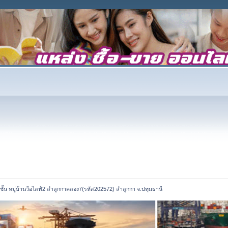
ชั้น หมู่บ้านวีอไลฟ์2 ลำลูกกาคลอง7(รหัส202572) ลำลูกกา จ.ปทุมธานี