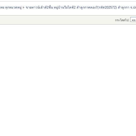
ทย ทุกหมวดหมู่
»
ขายทาวน์เฮ้าส์2ชั้น หมู่บ้านวีอไลฟ์2 ลำลูกกาคลอง7(รหัส202572) ลำลูกกา จ.ป
กระโดดไป: