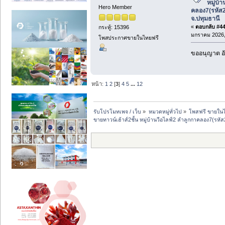
หมู่บ้
Hero Member
คลอง7(รหัส
จ.ปทุมธานี
«
ตอบกลับ #44 
กระทู้: 15396
มกราคม 2026, 
โพสประกาศขายในไทยฟรี
ขออนุญาต อั
หน้า:
1
2
[
3
]
4
5
...
12
รับโปรโมทเพจ / เว็บ
»
หมวดหมู่ทั่วไป
»
โพสฟรี ขายในไ
ขายทาวน์เฮ้าส์2ชั้น หมู่บ้านวีอไลฟ์2 ลำลูกกาคลอง7(รหั