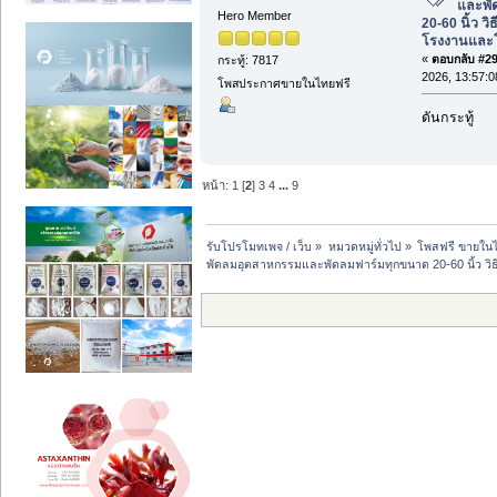
และพั
Hero Member
20-60 นิ้ว วิ
โรงงานและโ
«
ตอบกลับ #29 
กระทู้: 7817
2026, 13:57:0
โพสประกาศขายในไทยฟรี
ดันกระทู้
หน้า:
1
[
2
]
3
4
...
9
รับโปรโมทเพจ / เว็บ
»
หมวดหมู่ทั่วไป
»
โพสฟรี ขายในไ
พัดลมอุตสาหกรรมและพัดลมฟาร์มทุกขนาด 20-60 นิ้ว วิธ