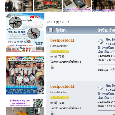
หน้า:
1
[
2
]
3
4
...
7
ผู้เขียน
หัวข้อ: อั
ป้ายทะเบียน จากระบบทาบบัตรเดิม เป็น L
Re: อั
bestpostdd11
รถยนต์
Hero Member
ป้ายทะเบีย
เดิม เป็น LP
«
ตอบกลับ #15 
กระทู้: 7736
2026, 12:03:5
โพสประกาศขายในไทยฟรี
ขออนุญาตดัน
Re: อั
bestpostdd11
รถยนต์
Hero Member
ป้ายทะเบีย
เดิม เป็น LP
«
ตอบกลับ #16 
กระทู้: 7736
2026, 11:29:3
โพสประกาศขายในไทยฟรี