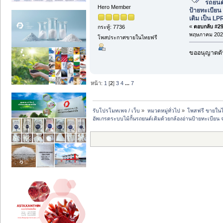
รถยนต์
Hero Member
ป้ายทะเบีย
เดิม เป็น LP
«
ตอบกลับ #29 
กระทู้: 7736
พฤษภาคม 2026
โพสประกาศขายในไทยฟรี
ขออนุญาตดัน
หน้า:
1
[
2
]
3
4
...
7
รับโปรโมทเพจ / เว็บ
»
หมวดหมู่ทั่วไป
»
โพสฟรี ขายในไ
อัพเกรดระบบไม้กั้นรถยนต์เดิมด้วยกล้องอ่านป้ายทะเบีย