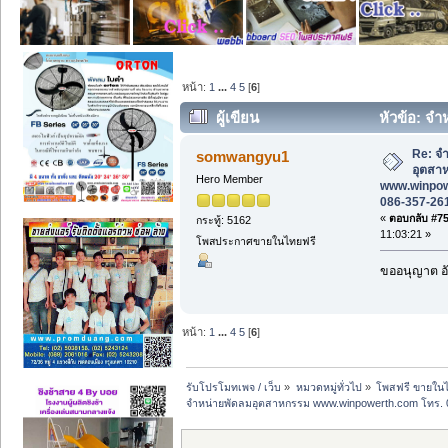
หน้า:
1
...
4
5
[
6
]
ผู้เขียน
หัวข้อ: จ
www.winpowerth.com โทร. 086-357-2619
Re: จ
somwangyu1
อุตสา
Hero Member
www.winpow
086-357-261
«
ตอบกลับ #75 
กระทู้: 5162
11:03:21 »
โพสประกาศขายในไทยฟรี
ขออนุญาต อั
หน้า:
1
...
4
5
[
6
]
รับโปรโมทเพจ / เว็บ
»
หมวดหมู่ทั่วไป
»
โพสฟรี ขายในไ
จำหน่ายพัดลมอุตสาหกรรม www.winpowerth.com โทร. 