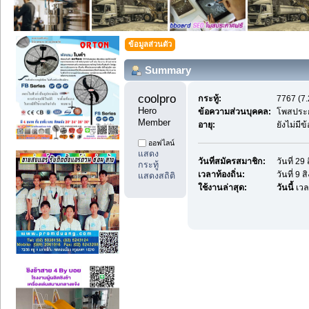
ข้อมูลส่วนตัว
Summary
coolprodee1 
กระทู้:
7767 (7.
Hero 
ข้อความส่วนบุคคล:
โพสประ
Member
อายุ:
ยังไม่มี
ออฟไลน์
แสดง
วันที่สมัครสมาชิก:
วันที่ 2
กระทู้
เวลาท้องถิ่น:
วันที่ 9
แสดงสถิติ
ใช้งานล่าสุด:
วันนี้
เวล