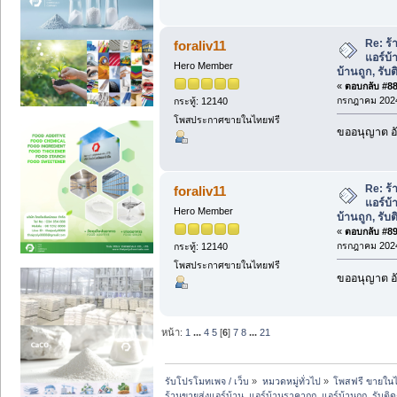
Re: ร้
foraliv11
แอร์บ้
Hero Member
บ้านถูก, รับต
«
ตอบกลับ #88 
กรกฎาคม 2024
กระทู้: 12140
โพสประกาศขายในไทยฟรี
ขออนุญาต อั
Re: ร้
foraliv11
แอร์บ้
Hero Member
บ้านถูก, รับต
«
ตอบกลับ #89 
กรกฎาคม 2024
กระทู้: 12140
โพสประกาศขายในไทยฟรี
ขออนุญาต อั
หน้า:
1
...
4
5
[
6
]
7
8
...
21
รับโปรโมทเพจ / เว็บ
»
หมวดหมู่ทั่วไป
»
โพสฟรี ขายในไ
ร้านขายส่งแอร์บ้าน, แอร์บ้านราคาถูก, แอร์บ้านถูก, รับติดต