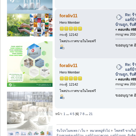
Re: ร้
foraliv11
แอร์บ้
Hero Member
บ้านถูก, รับต
«
ตอบกลับ #88 
กรกฎาคม 2024
กระทู้: 12142
โพสประกาศขายในไทยฟรี
ขออนุญาต อั
Re: ร้
foraliv11
แอร์บ้
Hero Member
บ้านถูก, รับต
«
ตอบกลับ #89 
กรกฎาคม 2024
กระทู้: 12142
โพสประกาศขายในไทยฟรี
ขออนุญาต อั
หน้า:
1
...
4
5
[
6
]
7
8
...
21
รับโปรโมทเพจ / เว็บ
»
หมวดหมู่ทั่วไป
»
โพสฟรี ขายในไ
ร้านขายส่งแอร์บ้าน, แอร์บ้านราคาถูก, แอร์บ้านถูก, รับติดต