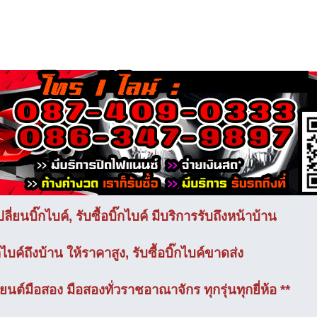
ี่ยนบิ๊กไบค์, รับซื้อบิ๊กไบค์ มีบริการรับถึงหน้าบ้าน
๊กไบค์ถึงบ้าน ให้ราคาสูง, รับซื้อบิ๊กไบค์ขาดส่ง
ถยนต์มือสอง มือสองทั่วราชอาณาจักร ทุกรุ่นทุกยี่ห้อ **