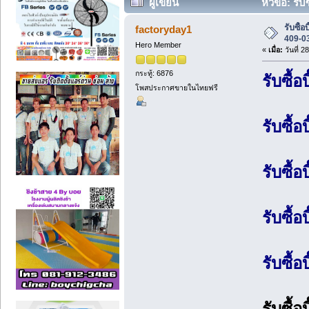
ผู้เขียน
หัวข้อ: รับ
รับซื้อ
factoryday1
409-0
Hero Member
«
เมื่อ:
วันที่ 2
กระทู้: 6876
รับซื้
โพสประกาศขายในไทยฟรี
รับซื้
รับซื้อ
รับซื้อ
รับซื้อ
รับซื้