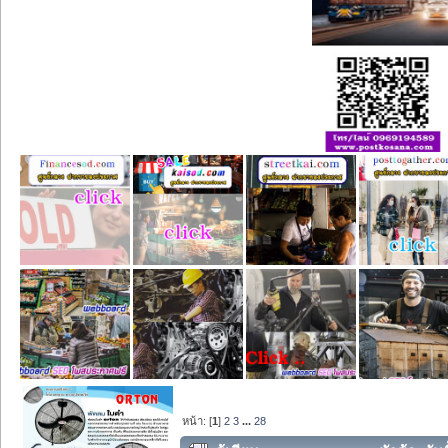
หน้า: [
1
]
2
3
...
28