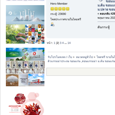
ขอนแก
Hero Member
ม.ต้น ขอนแก
ม.ปลาย ขอน
«
ตอบกลับ #29 
กระทู้: 23690
พฤษภาคม 2025
โพสประกาศขายในไทยฟรี
ดันกระทู้
หน้า:
1
[
2
]
3
4
...
14
รับโปรโมทเพจ / เว็บ
»
หมวดหมู่ทั่วไป
»
โพสฟรี ขายในไ
ติวแกรมม่าประถม ขอนแก่น ,สอนแกรมม่า ม.ต้น ขอนแก่น