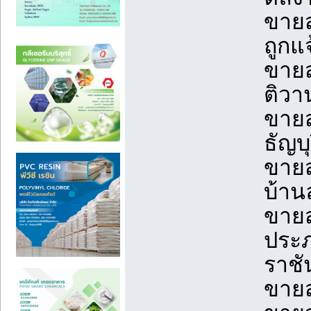
ขายส
ถูกแ
ขายส
ติวา
ขายส
ธัญบ
ขายส
บ้าน
ขายส
ประภ
ราชั
ขายส