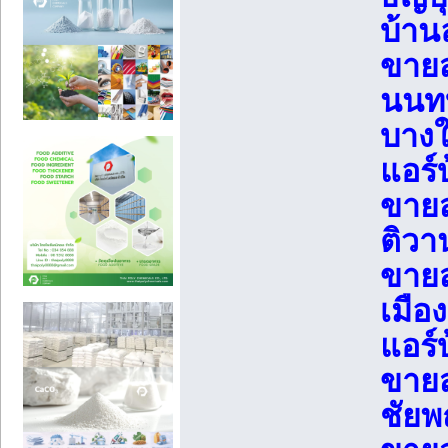
บ้าน
ขายส
นนทบ
บางใ
แอร์
ขายส
ติวา
ขายส
เมือ
แอร์
ขายส
ชัยพ