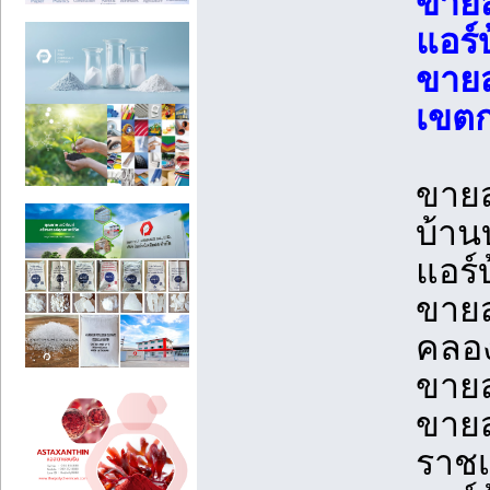
ขายส
แอร์
ขายส
เขตก
ขายส
บ้าน
แอร์
ขายส
คลอง
ขายส
ขายส
ราชเ