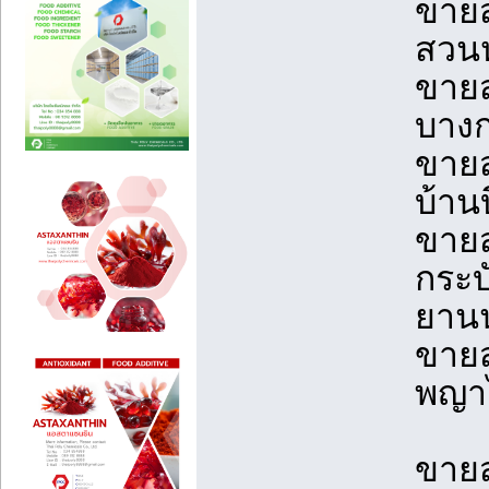
ขายส
สวนห
ขายส
บางก
ขายส
บ้าน
ขายส
กระบ
ยาน
ขายส
พญาไ
ขายส