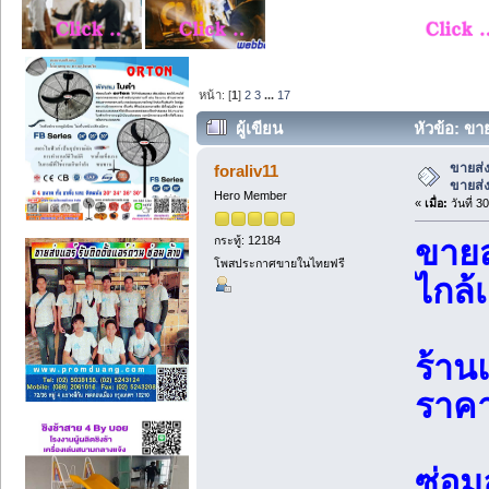
หน้า: [
1
]
2
3
...
17
ผู้เขียน
หัวข้อ: ขา
12207 ครั้ง)
ขายส่ง
foraliv11
ขายส่
Hero Member
«
เมื่อ:
วันที่ 
กระทู้: 12184
ขายส
โพสประกาศขายในไทยฟรี
ไกล้
ร้าน
ราคา
ซ่อม