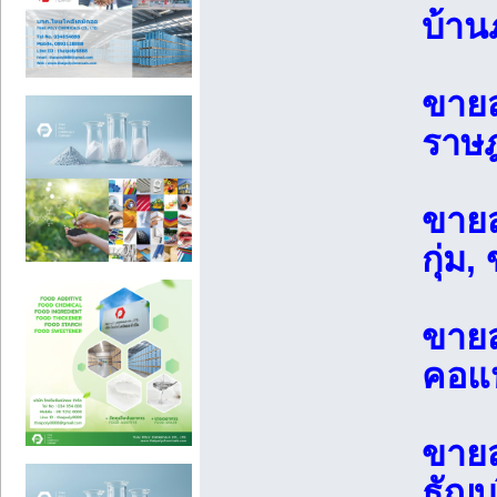
บ้าน
ขายส
ราษฎ
ขายส
กุ่ม
ขายส
คอแห
ขายส
ธัญบ