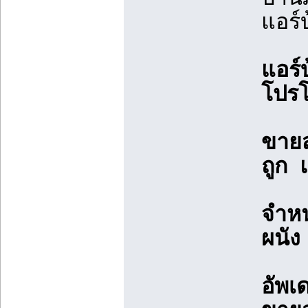
แอร์
แอร์
โปรโ
ขายส่
ถูก แ
จำหน
ผนัง
อัพเ