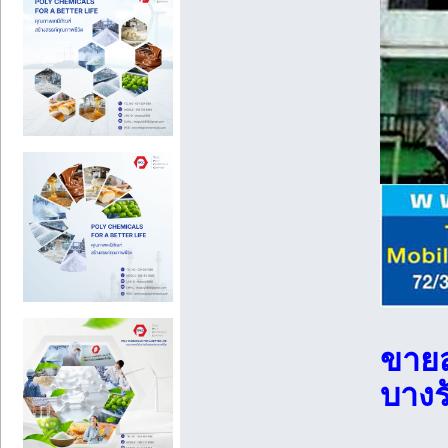
ขายส
บางร