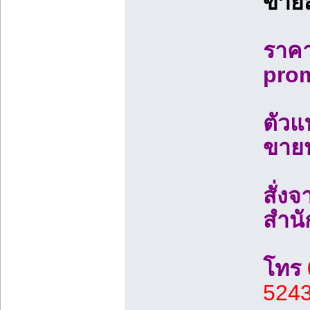
ขายส
ราคาต
pro
ตัวแ
ขายป
สั่งจ
สำนั
โทร
524