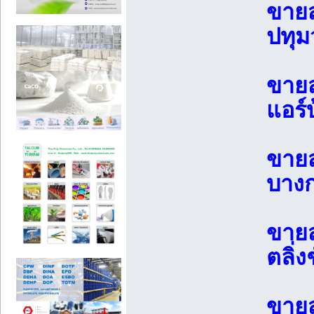
ขายส
ปทุม
ขายส
แอร์
ขายส
บางก
ขายส
ตลิ่
ขายส