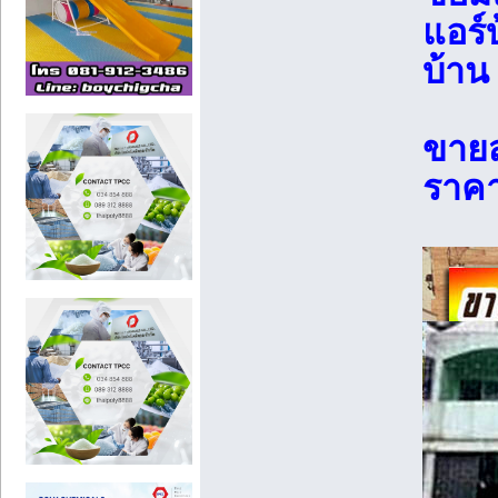
แอร์
บ้าน
ขายส
ราคาถ