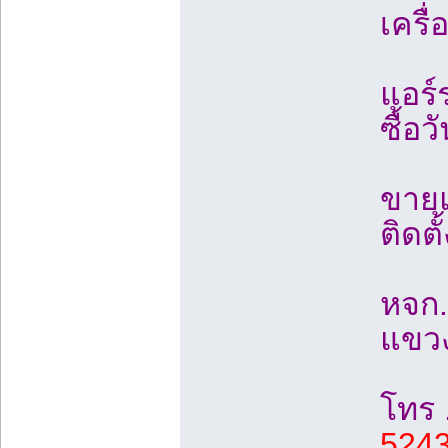
เครื
แอร์ร
ซื้อ
ขายแอ
ติดต
หจก.
แขวง
โทร 
5243