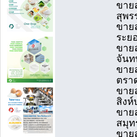
ขายส
สุพร
ขายส
ระยอ
ขายส
จันท
ขายส
ตราด
ขายส
สิงห์
ขายส
สมุท
ขายส