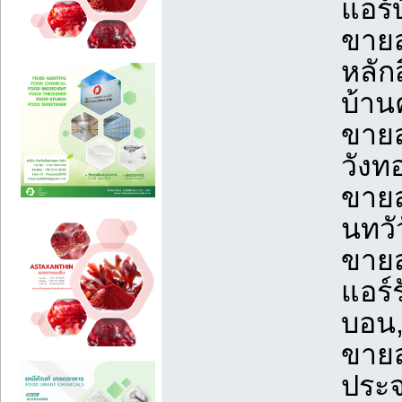
แอร์
ขายส
หลัก
บ้าน
ขายส
วังท
ขายส
นทวั
ขายส
แอร์
บอน
ขายส
ประจ