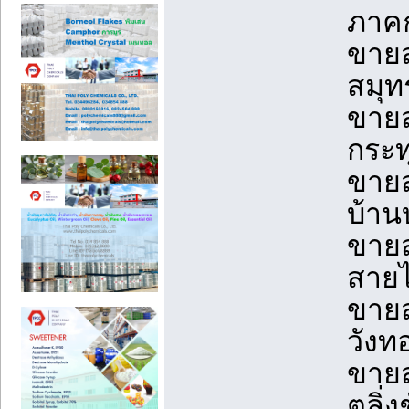
ภาคก
ขายส
สมุท
ขายส
กระท
ขายส
บ้าน
ขายส
สายไ
ขายส
วังท
ขายส
ตลิ่