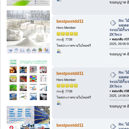
ขออนุญาต อั
Re: ไม
bestpostdd11
มอเตอร
Hero Member
ระบบไม้กั้น
ZKTeco
«
ตอบกลับ #37 
กระทู้: 7738
2025, 09:06:5
โพสประกาศขายในไทยฟรี
ขออนุญาต อั
Re: ไม
bestpostdd11
มอเตอร
Hero Member
ระบบไม้กั้น
ZKTeco
«
ตอบกลับ #38 
กระทู้: 7738
2025, 14:06:0
โพสประกาศขายในไทยฟรี
ขออนุญาต อั
Re: ไม
bestpostdd11
มอเตอร