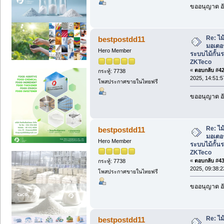
ขออนุญาต อั
Re: ไม
bestpostdd11
มอเตอร
Hero Member
ระบบไม้กั้น
ZKTeco
«
ตอบกลับ #42 
กระทู้: 7738
2025, 14:51:5
โพสประกาศขายในไทยฟรี
ขออนุญาต อั
Re: ไม
bestpostdd11
มอเตอร
Hero Member
ระบบไม้กั้น
ZKTeco
«
ตอบกลับ #43 
กระทู้: 7738
2025, 09:38:2
โพสประกาศขายในไทยฟรี
ขออนุญาต อั
Re: ไม
bestpostdd11