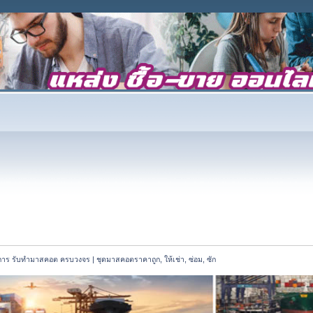
าร รับทำมาสคอต ครบวงจร | ชุดมาสคอตราคาถูก, ให้เช่า, ซ่อม, ซัก