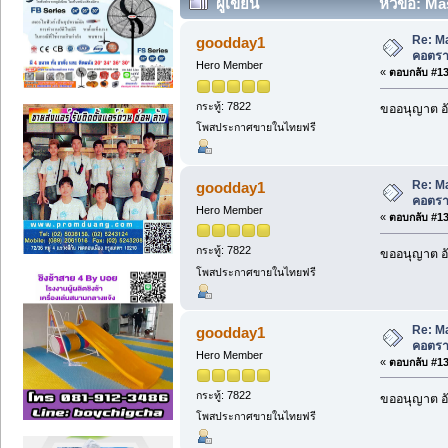
ผู้เขียน
หัวข้อ: Ma
Re: M
goodday1
คอตราค
Hero Member
«
ตอบกลับ #135
กระทู้: 7822
ขออนุญาต อั
โพสประกาศขายในไทยฟรี
Re: M
goodday1
คอตราค
Hero Member
«
ตอบกลับ #136
กระทู้: 7822
ขออนุญาต อั
โพสประกาศขายในไทยฟรี
Re: M
goodday1
คอตราค
Hero Member
«
ตอบกลับ #137
กระทู้: 7822
ขออนุญาต อั
โพสประกาศขายในไทยฟรี