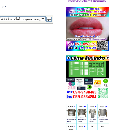
, ซัก