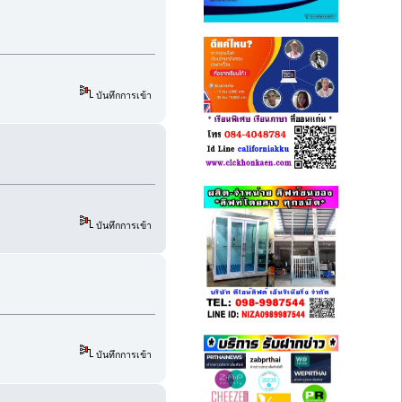
บันทึกการเข้า
บันทึกการเข้า
บันทึกการเข้า