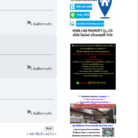
บันทึกการเข้า
บันทึกการเข้า
บันทึกการเข้า
พิมพ์
« หน้าที่แล้ว
ต่อไป »