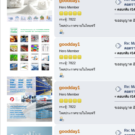
goodday1
คอตราค
Hero Member
«
ตอบกลับ #144
กระทู้: 7822
ขออนุญาต อั
โพสประกาศขายในไทยฟรี
Re: M
goodday1
คอตราค
Hero Member
«
ตอบกลับ #145
กระทู้: 7822
ขออนุญาต อั
โพสประกาศขายในไทยฟรี
Re: M
goodday1
คอตราค
Hero Member
«
ตอบกลับ #146
กระทู้: 7822
ขออนุญาต อั
โพสประกาศขายในไทยฟรี
Re: M
goodday1