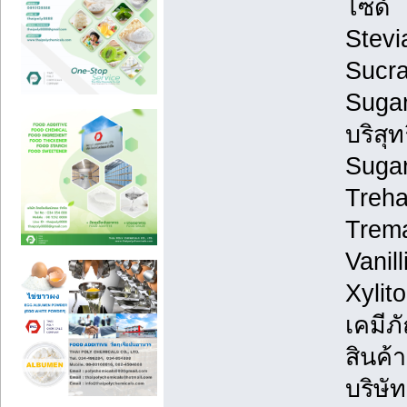
ไซด์
Stevi
Sucra
Sugar
บริสุทธ
Suga
Treha
Trema
Vanil
Xylit
เคมีภ
สินค้า 
บริษั