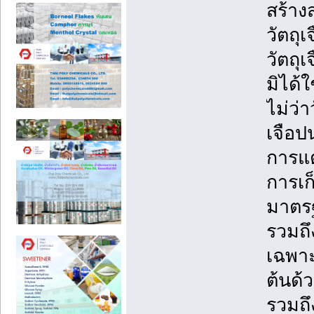
สร้าง
วัตถุ
วัตถุ
มิได้
ไม่ว่
เจือป
การแต
การเก
มาตรฐ
รวมถึ
เฉพาะ
ต้นด้ว
รวมถึ