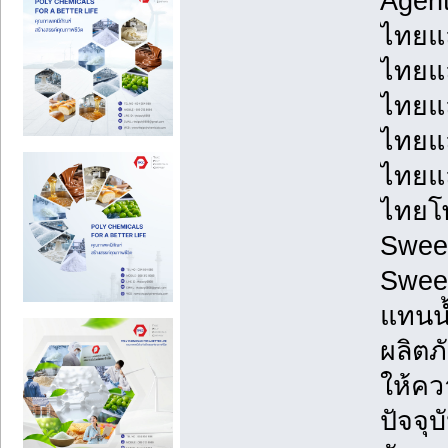
Agen
ไทยแล
ไทยแล
ไทยแ
ไทยแล
ไทยแล
ไทยโพ
Swee
Swee
แทนน้
ผลิตภ
ให้คว
ปัจจุ