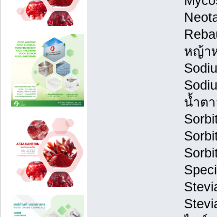
Myco
Neota
Rebau
หญ้า
Sodi
Sodiu
น้ำตา
Sorbi
Sorbi
Sorbi
Speci
Stevi
Stevi