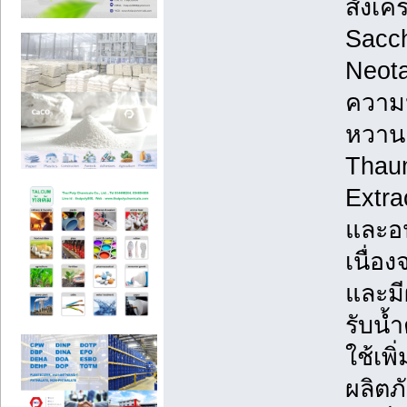
สังเค
Sacch
Neota
ความ
หวานแ
Thaum
Extra
และอน
เนื่อ
และมี
รับน้
ใช้เพ
ผลิตภ