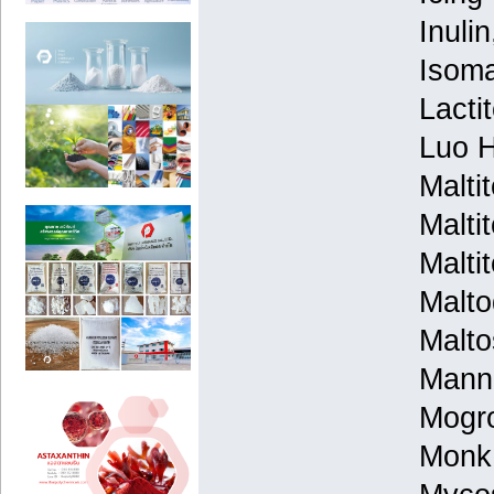
Inulin
Isoma
Lacti
Luo H
Malti
Malti
Malti
Malto
Malto
Manni
Mogro
Monk 