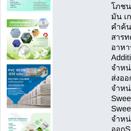
โภชน
มัน เ
คำค้น
สารทด
อาหาร
Addit
จำหน
ส่งอ
จำหน่
Sweet
Swee
จำหน่
ออกSu