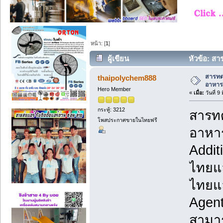
หน้า: [
1
]
ผู้เขียน
หัวข้อ: สา
สารทด
thaipolychem888
อาหาร,
Hero Member
«
เมื่อ:
วันที่ 9
กระทู้: 3212
สารทด
โพสประกาศขายในไทยฟรี
อาหาร
Addit
ไทยแล
ไทยแล
Agen
สามาร