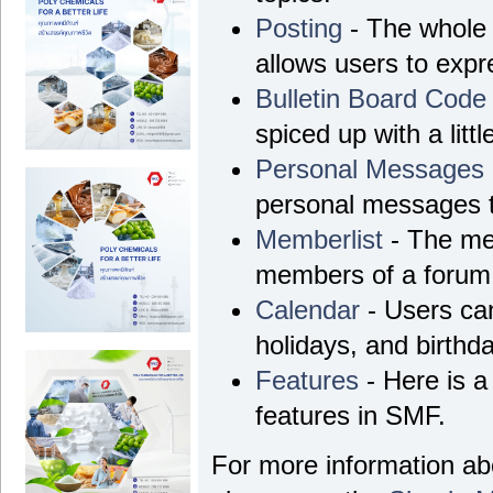
Posting
- The whole 
allows users to exp
Bulletin Board Code
spiced up with a litt
Personal Messages
personal messages t
Memberlist
- The mem
members of a forum
Calendar
- Users can
holidays, and birthd
Features
- Here is a 
features in SMF.
For more information a