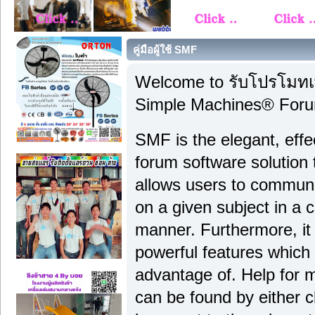
คู่มือผู้ใช้ SMF
Welcome to รับโปรโมทเพ
Simple Machines® Foru
SMF is the elegant, effe
forum software solution th
allows users to communi
on a given subject in a 
manner. Furthermore, it
powerful features which
advantage of. Help for 
can be found by either c