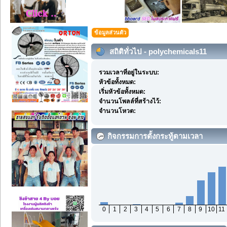
ข้อมูลส่วนตัว
สถิติทั่วไป - polychemicals11
รวมเวลาที่อยู่ในระบบ:
หัวข้อทั้งหมด:
เริ่มหัวข้อทั้งหมด:
จำนวนโพลล์ที่สร้างไว้:
จำนวนโหวต:
กิจกรรมการตั้งกระทู้ตามเวลา
0
1
2
3
4
5
6
7
8
9
10
11